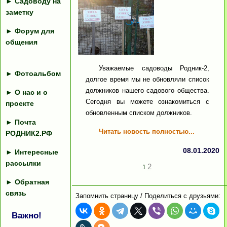
►
Садоводу на
заметку
►
Форум для
общения
Уважаемые садоводы Родник-2,
►
Фотоальбом
долгое время мы не обновляли список
должников нашего садового общества.
►
О нас и о
Сегодня вы можете ознакомиться с
проекте
обновленным списком должников.
►
Почта
Читать новость полностью...
РОДНИК2.РФ
08.01.2020
►
Интересные
рассылки
2
1
►
Обратная
связь
Запомнить страницу / Поделиться с друзьями:
Важно!