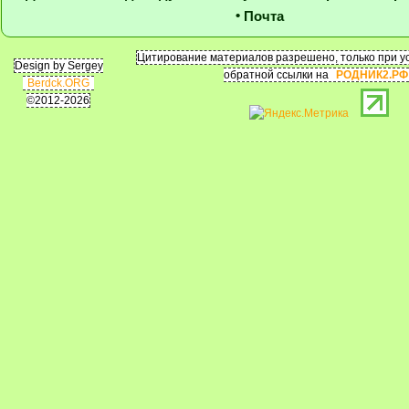
•
Почта
Цитирование материалов разрешено, только при ус
Design by Sergey
обратной ссылки на
РОДНИК2.РФ
Berdck.ORG
©2012-2026