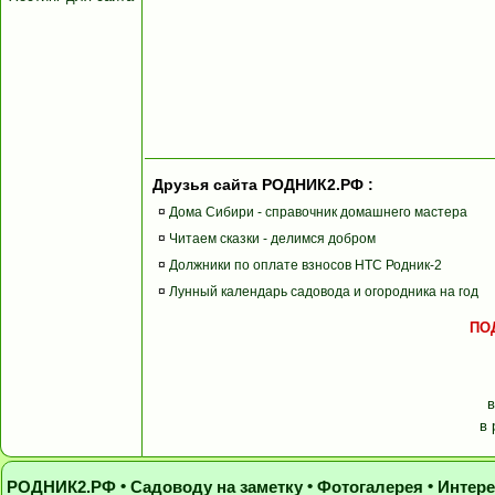
Друзья сайта РОДНИК2.РФ :
¤
Дома Сибири - справочник домашнего мастера
¤
Читаем сказки - делимся добром
¤
Должники по оплате взносов НТС Родник-2
¤
Лунный календарь садовода и огородника на год
ПО
в 
•
•
•
РОДНИК2.РФ
Садоводу на заметку
Фотогалерея
Интер