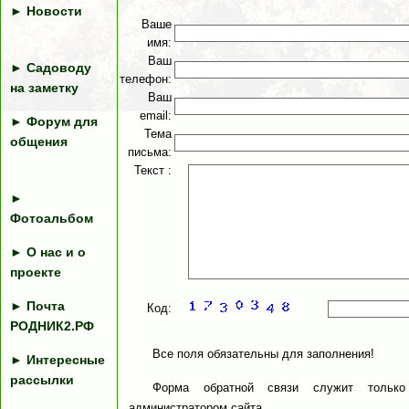
►
Новости
Ваше
имя:
Ваш
►
Садоводу
телефон:
на заметку
Ваш
email:
►
Форум для
Тема
общения
письма:
Текст :
►
Фотоальбом
►
О нас и о
проекте
►
Почта
Код:
РОДНИК2.РФ
Все поля обязательны для заполнения!
►
Интересные
рассылки
Форма обратной связи служит тольк
администратором сайта.