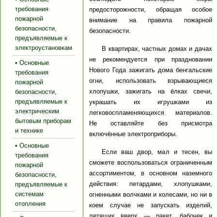
требования
предосторожности, обращая особое
пожарной
внимание на правила пожарной
безопасности,
безопасности.
предъявляемые к
электроустановкам
В квартирах, частных домах и дачах
не рекомендуется при праздновании
• Основные
Нового Года зажигать дома бенгальские
требования
огни, использовать взрывающиеся
пожарной
хлопушки, зажигать на ёлках свечи,
безопасности,
предъявляемые к
украшать их игрушками из
электрическим
легковоспламеняющихся материалов.
бытовым приборам
Не оставляйте без присмотра
и технике
включённые электроприборы.
• Основные
Если ваш двор, мал и тесен, вы
требования
сможете воспользоваться ограниченным
пожарной
ассортиментом, в основном наземного
безопасности,
действия: петардами, хлопушками,
предъявляемые к
системам
огненными волчками и колесами, но ни в
отопления
коем случае не запускать изделий,
летящих вверх — ракет, бабочек и