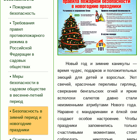
• Пожарная
безопасность
• Требования
правил
противопожарного
режима в
Российской
Федерации в
садовых
Новый год и зимние каникулы —
обществах
время чудес, подарков и положительных
• Меры
эмоций для детей и взрослых. Уют
безопасности в
свечей, красочные переливы гирлянд,
садовом обществе
сверкание бенгальских огней и яркие
в весенне-летний
всполохи салютов давно стали
период
неизменными атрибутами Нового года.
• Безопасность в
Наравне с мандаринами и ёлкой они
зимний период и
создают особое настроение. Чтобы
новогодние
праздники запомнились только
праздники
счастливыми моментами, стоит
соблюдать некоторые меры
• Основные