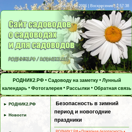
09 Августа 2026 | Воскресение | 2:57:39
•
•
РОДНИК2.РФ
Садоводу на заметку
Лунный
•
•
•
календарь
Фотогалерея
Рассылки
Обратная связь
Безопасность в зимний
►
РОДНИК2.РФ
период и новогодние
►
Новости
праздники
РОДНИК2.РФ
•
Пожарная безопасность
•