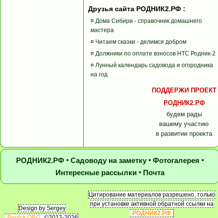
Друзья сайта РОДНИК2.РФ :
¤
Дома Сибири - справочник домашнего
мастера
¤
Читаем сказки - делимся добром
¤
Должники по оплате взносов НТС Родник-2
¤
Лунный календарь садовода и огородника
на год
ПОДДЕРЖИ ПРОЕКТ
РОДНИК2.РФ
будем рады
вашему участию
в развитии проекта
•
•
•
РОДНИК2.РФ
Садоводу на заметку
Фотогалерея
•
Интересные рассылки
Почта
Цитирование материалов разрешено, только
при установке активной обратной ссылки на
Design by Sergey
РОДНИК2.РФ
Berdck.ORG
©2012-2026