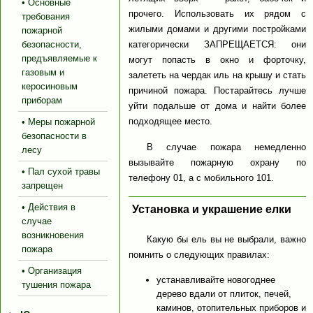
• Основные
прочего. Использовать их рядом с
требования
жилыми домами и другими постройками
пожарной
безопасности,
категорически ЗАПРЕЩАЕТСЯ: они
предъявляемые к
могут попасть в окно и форточку,
газовым и
залететь на чердак иль на крышу и стать
керосиновым
причиной пожара. Постарайтесь лучше
приборам
уйти подальше от дома и найти более
подходящее место.
• Меры пожарной
безопасности в
В случае пожара немедленно
лесу
вызывайте пожарную охрану по
• Пал сухой травы
телефону 01, а с мобильного 101.
запрещен
• Действия в
Установка и украшение елки
случае
возникновения
Какую бы ель вы не выбрали, важно
пожара
помнить о следующих правилах:
• Организация
устанавливайте новогоднее
тушения пожара
дерево вдали от плиток, печей,
каминов, отопительных приборов и