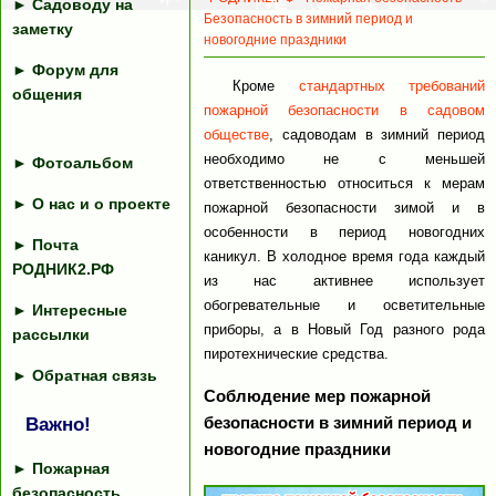
►
Садоводу на
Безопасность в зимний период и
заметку
новогодние праздники
►
Форум для
Кроме
стандартных требований
общения
пожарной безопасности в садовом
обществе
, садоводам в зимний период
необходимо не с меньшей
►
Фотоальбом
ответственностью относиться к мерам
►
О нас и о проекте
пожарной безопасности зимой и в
особенности в период новогодних
►
Почта
каникул. В холодное время года каждый
РОДНИК2.РФ
из нас активнее использует
обогревательные и осветительные
►
Интересные
приборы, а в Новый Год разного рода
рассылки
пиротехнические средства.
►
Обратная связь
Соблюдение мер пожарной
безопасности в зимний период и
Важно!
новогодние праздники
►
Пожарная
безопасность