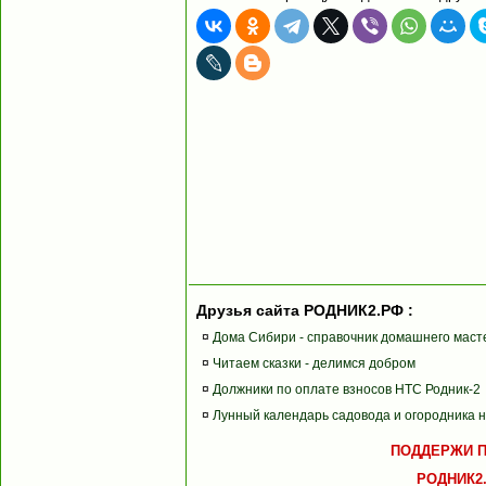
Друзья сайта РОДНИК2.РФ :
¤
Дома Сибири - справочник домашнего маст
¤
Читаем сказки - делимся добром
¤
Должники по оплате взносов НТС Родник-2
¤
Лунный календарь садовода и огородника н
ПОДДЕРЖИ 
РОДНИК2