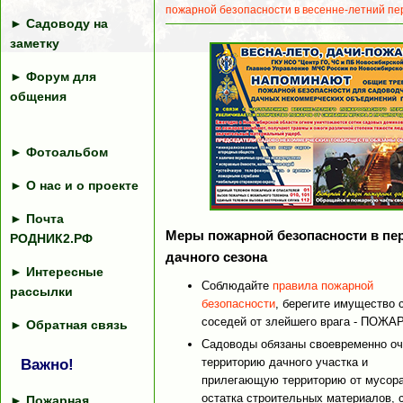
пожарной безопасности в весенне-летний пе
►
Садоводу на
заметку
►
Форум для
общения
►
Фотоальбом
►
О нас и о проекте
►
Почта
Меры пожарной безопасности в пе
РОДНИК2.РФ
дачного сезона
►
Интересные
Соблюдайте
правила пожарной
рассылки
безопасности
, берегите имущество 
соседей от злейшего врага - ПОЖА
►
Обратная связь
Садоводы обязаны своевременно о
территорию дачного участка и
Важно!
прилегающую территорию от мусора
остатка строительных материалов, 
►
Пожарная