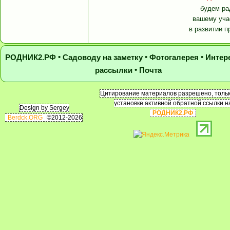
будем ра
вашему уча
в развитии п
•
•
•
РОДНИК2.РФ
Садоводу на заметку
Фотогалерея
Интер
•
рассылки
Почта
Цитирование материалов разрешено, тольк
установке активной обратной ссылки н
Design by Sergey
РОДНИК2.РФ
Berdck.ORG
©2012-2026