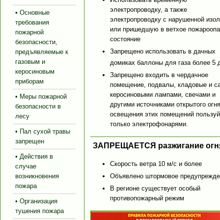
электропроводку, а также
• Основные
электропроводку с нарушенной изо
требования
или пришедшую в ветхое пожароопа
пожарной
состояние
безопасности,
Запрещено использовать в дачных
предъявляемые к
газовым и
домиках баллоны для газа более 5 
керосиновым
Запрещено входить в чердачное
приборам
помещение, подвалы, кладовые и с
керосиновыми лампами, свечами и
• Меры пожарной
другими источниками открытого огн
безопасности в
освещения этих помещений пользуй
лесу
только электрофонарями.
• Пал сухой травы
запрещен
ЗАПРЕЩАЕТСЯ разжигание огн
• Действия в
Скорость ветра 10 м/с и более
случае
возникновения
Объявлено штормовое предупрежде
пожара
В регионе существует особый
противопожарный режим
• Организация
тушения пожара