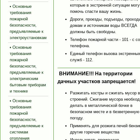
которые в экстренной ситуации могу
• Основные
помочь спасти вашу жизнь.
требования
пожарной
Дороги, проезды, подъезды, проход
безопасности,
домам и источникам воды ВСЕГДА
предъявляемые к
должны быть свободны.
электроустановкам
Телефон пожарной части - 101 - с с
телефона.
• Основные
требования
Единый телефон вызова экстренны
пожарной
служб - 112.
безопасности,
предъявляемые к
ВНИМАНИЕ!!! На территории
электрическим
дачных участков запрещается!
бытовым приборам
и технике
Разжигать костры и сжигать мусор 
строений. Сжигание мусора необхо
• Основные
делать в металлической бочке в
требования
безопасном месте и в безветренную
пожарной
погоду.
безопасности,
предъявляемые к
Применять для розжига печей бензи
системам
другие горючие вещества
отопления
Использовать временную