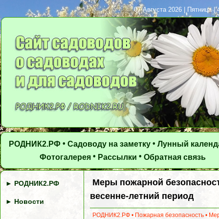
07 Августа 2026 | Пятница | 
•
•
РОДНИК2.РФ
Садоводу на заметку
Лунный календ
•
•
Фотогалерея
Рассылки
Обратная связь
Меры пожарной безопасност
►
РОДНИК2.РФ
весенне-летний период
►
Новости
РОДНИК2.РФ
•
Пожарная безопасность
•
Ме