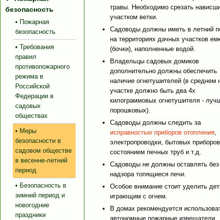
травы. Необходимо срезать нависш
безопасность
участком ветки.
• Пожарная
Садоводы должны иметь в летний п
безопасность
на территориях дачных участков ем
• Требования
(бочки), наполненные водой.
правил
Владельцы садовых домиков
противопожарного
дополнительно должны обеспечить
режима в
наличие огнетушителей (в среднем 
Российской
участке должно быть два 4х
Федерации в
килограммовых огнетушителя - луч
садовых
порошковых).
обществах
Садоводы должны следить за
• Меры
исправностью приборов отопления
,
безопасности в
электропроводки, бытовых приборов
садовом обществе
состоянием печных труб и т.д.
в весенне-летний
Садоводы не должны оставлять без
период
надзора топящиеся печи.
• Безопасность в
Особое внимание стоит уделить дет
зимний период и
играющим с огнем.
новогодние
В домах рекомендуется использова
праздники
автономные пожарные извещатели,