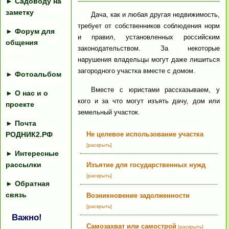
►
Садоводу на
заметку
Дача, как и любая другая недвижимость,
требует от собственников соблюдения норм
►
Форум для
и правил, установленных российским
общения
законодательством. За некоторые
нарушения владельцы могут даже лишиться
загородного участка вместе с домом.
►
Фотоальбом
Вместе с юристами рассказываем, у
►
О нас и о
кого и за что могут изъять дачу, дом или
проекте
земельный участок.
►
Почта
РОДНИК2.РФ
Не целевое использование участка
[раскрыть]
►
Интересные
рассылки
Изъятие для государственных нужд
[раскрыть]
►
Обратная
связь
Возникновение задолженности
[раскрыть]
Важно!
Самозахват или самострой
[раскрыть]