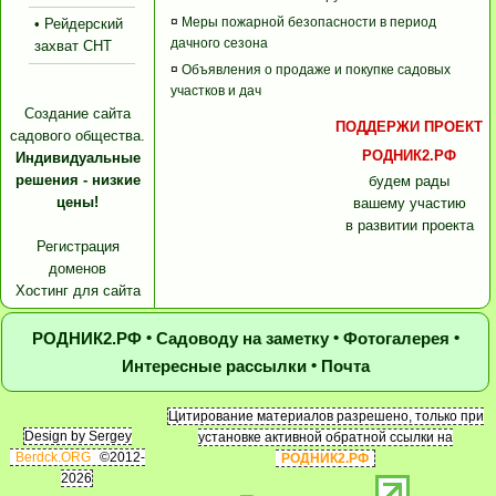
¤
Меры пожарной безопасности в период
• Рейдерский
дачного сезона
захват СНТ
¤
Объявления о продаже и покупке садовых
участков и дач
Создание сайта
ПОДДЕРЖИ ПРОЕКТ
садового общества.
РОДНИК2.РФ
Индивидуальные
решения - низкие
будем рады
цены!
вашему участию
в развитии проекта
Регистрация
доменов
Хостинг для сайта
•
•
•
РОДНИК2.РФ
Садоводу на заметку
Фотогалерея
•
Интересные рассылки
Почта
Цитирование материалов разрешено, только при
Design by Sergey
установке активной обратной ссылки на
Berdck.ORG
©2012-
РОДНИК2.РФ
2026