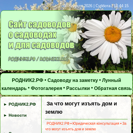
08 Августа 2026 | Суббота | 14:44:15
•
•
РОДНИК2.РФ
Садоводу на заметку
Лунный
•
•
•
календарь
Фотогалерея
Рассылки
Обратная связь
За что могут изъять дом и
►
РОДНИК2.РФ
землю
►
Новости
РОДНИК2.РФ
•
Юридическая консультация
•
За
что могут изъять дом и землю