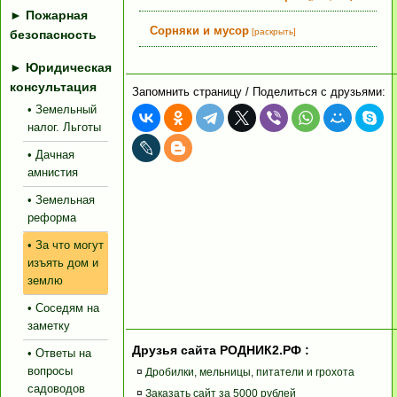
►
Пожарная
Сорняки и мусор
[раскрыть]
безопасность
►
Юридическая
консультация
Запомнить страницу / Поделиться с друзьями:
• Земельный
налог. Льготы
• Дачная
амнистия
• Земельная
реформа
• За что могут
изъять дом и
землю
• Соседям на
заметку
Друзья сайта РОДНИК2.РФ :
• Ответы на
вопросы
¤
Дробилки, мельницы, питатели и грохота
садоводов
¤
Заказать сайт за 5000 рублей