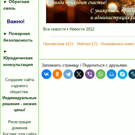
►
Обратная
связь
Важно!
Все новости
•
Новости 2012
►
Пожарная
безопасность
Просмотров 3372 Рейтинг 172 Понравилась нов
►
Юридическая
консультация
Запомнить страницу / Поделиться с друзьями:
Создание сайта
садового
общества.
Индивидуальные
решения - низкие
цены!
Регистрация
доменов
Хостинг для сайта