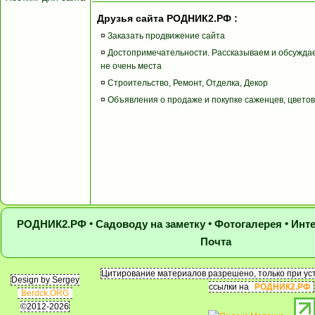
Друзья сайта РОДНИК2.РФ :
¤
Заказать продвижение сайта
¤
Достопримечательности. Рассказываем и обсужда
не очень места
¤
Строительство, Ремонт, Отделка, Декор
¤
Объявления о продаже и покупке саженцев, цветов 
•
•
•
РОДНИК2.РФ
Садоводу на заметку
Фотогалерея
Инт
Почта
Цитирование материалов разрешено, только при ус
Design by Sergey
ссылки на
РОДНИК2.РФ
Berdck.ORG
©2012-2026