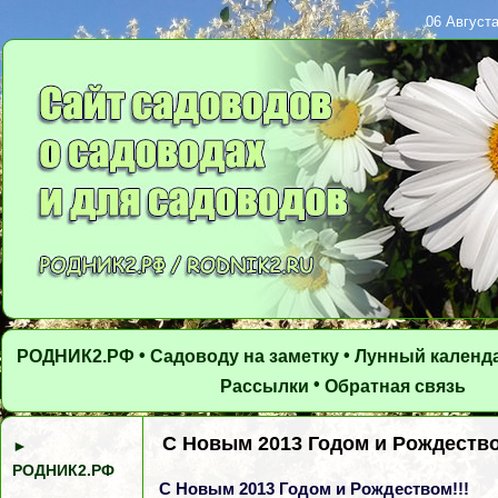
06 Августа
•
•
РОДНИК2.РФ
Садоводу на заметку
Лунный календ
•
Рассылки
Обратная связь
С Новым 2013 Годом и Рождество
►
РОДНИК2.РФ
С Новым 2013 Годом и Рождеством!!!