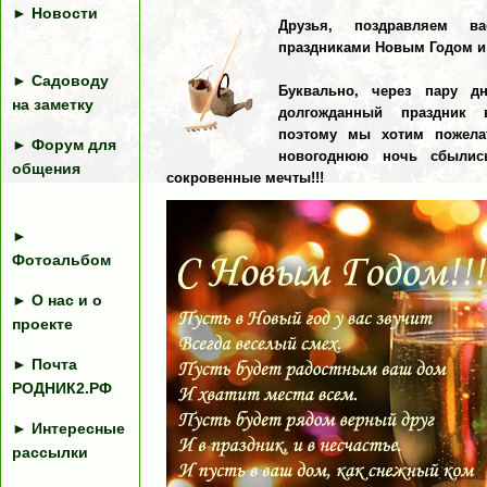
►
Новости
Друзья, поздравляем в
праздниками Новым Годом и 
►
Садоводу
Буквально, через пару д
на заметку
долгожданный праздник 
поэтому мы хотим пожела
►
Форум для
новогоднюю ночь сбыли
общения
сокровенные мечты!!!
►
Фотоальбом
►
О нас и о
проекте
►
Почта
РОДНИК2.РФ
►
Интересные
рассылки