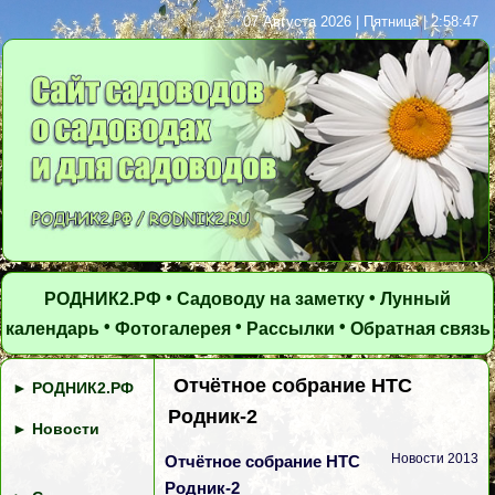
07 Августа 2026 | Пятница | 2:58:47
•
•
РОДНИК2.РФ
Садоводу на заметку
Лунный
•
•
•
календарь
Фотогалерея
Рассылки
Обратная связь
Отчётное собрание НТС
►
РОДНИК2.РФ
Родник-2
►
Новости
Новости 2013
Отчётное собрание НТС
Родник-2