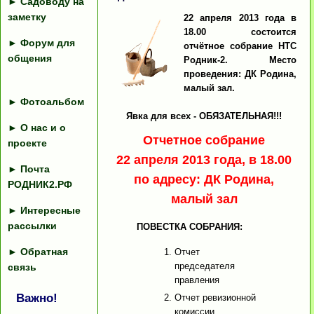
►
Садоводу на
заметку
22 апреля 2013 года в
18.00 состоится
►
Форум для
отчётное собрание НТС
общения
Родник-2. Место
проведения: ДК Родина,
малый зал.
►
Фотоальбом
Явка для всех - ОБЯЗАТЕЛЬНАЯ!!!
►
О нас и о
Отчетное собрание
проекте
22 апреля 2013 года, в 18.00
►
Почта
по адресу: ДК Родина,
РОДНИК2.РФ
малый зал
►
Интересные
рассылки
ПОВЕСТКА СОБРАНИЯ:
►
Обратная
Отчет
председателя
связь
правления
Важно!
Отчет ревизионной
комиссии