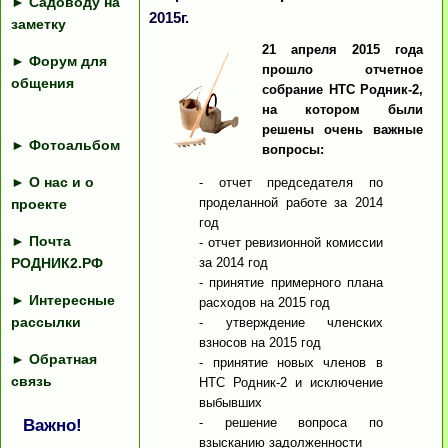
►
Садоводу на
2015г.
заметку
21 апреля 2015 года
►
Форум для
прошло отчетное
общения
собрание НТС Родник-2,
на котором были
решены очень важные
►
Фотоальбом
вопросы:
►
О нас и о
- отчет председателя по
проделанной работе за 2014
проекте
год
►
Почта
- отчет ревизионной комиссии
РОДНИК2.РФ
за 2014 год
- принятие примерного плана
►
Интересные
расходов на 2015 год
рассылки
- утверждение членских
взносов на 2015 год
►
Обратная
- принятие новых членов в
связь
НТС Родник-2 и исключение
выбывших
- решение вопроса по
Важно!
взысканию задолженности