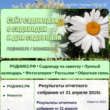
06 Августа 2026 | Четверг | 22:51:31
•
•
РОДНИК2.РФ
Садоводу на заметку
Лунный
•
•
•
календарь
Фотогалерея
Рассылки
Обратная связь
Результаты отчетного
►
РОДНИК2.РФ
собрания от 21 апреля 2015г.
►
Новости
Новости 2015
Результаты отчетного
собрания от 21 апреля