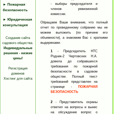
- выборы председателя и
►
Пожарная
членов ревизионной
безопасность
комиссии.
►
Юридическая
Обращаем Ваше внимание, что полный
консультация
отчет по проведенному собранию мы не
можем выложить (по причине его
объемности), а знакомим Вас с краткими
Создание сайта
выдержками:
садового общества.
Индивидуальные
1
- Председатель НТС
решения - низкие
Родник-2 Чертовских Н.А.
цены!
довела до собравшихся
требования по пожарной
Регистрация
безопасности в садовом
доменов
обществе. Полный текст
Хостинг для сайта
требований представлен на
странице -
ПОЖАРНАЯ
БЕЗОПАСНОСТЬ
2
- Представитель охраны
ответил на вопросы и вынес
на обсуждение вопрос о