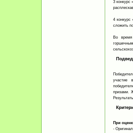
3 конкурс 
расплескав
4 конкурс
сложить п
Во время
горшечн
сельскохо
Подвед
Победител
участие 
победител
призами. 
Результат
Критер
При оценк
- Оригинал