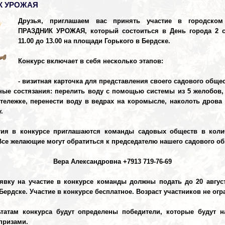
К УРОЖАЯ
Друзья, приглашаем вас принять участие в городском
ПРАЗДНИК УРОЖАЯ, который состоиться в День города 2 с
11.00 до 13.00 на площади Горького в Бердске.
Конкурс включает в себя несколько этапов:
- визитная карточка для представления своего садового обще
ные состязания: перелить воду с помощью системы из 5 желобов,
тележке, перенести воду в ведрах на коромысле, наколоть дрова
.
тия в конкурсе приглашаются команды садовых обществ в колич
Все желающие могут обратиться к председателю нашего садового об
Вера Александровна +7913 719-76-69
явку на участие в конкурсе команды должны подать до 20 авгус
Бердске. Участие в конкурсе бесплатное. Возраст участников не огр
ьтатам конкурса будут определены победители, которые будут н
призами.