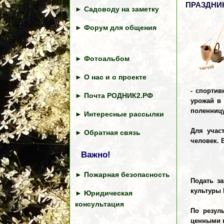
ПРАЗДНИ
►
Садоводу на заметку
►
Форум для общения
►
Фотоальбом
►
О нас и о проекте
- спортив
►
Почта РОДНИК2.РФ
урожай в 
поленницу
►
Интересные рассылки
Для учас
►
Обратная связь
человек. 
Важно!
►
Пожарная безопасность
Подать за
культуры 
►
Юридическая
консультация
По резул
ценными 