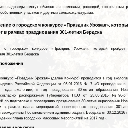
ике садоводы смогут обменяться семенами, рассадой, горшечными р
 собственных участков и другими сельхозкультурами.
ение о городском конкурсе «Праздник Урожая», котор
т в рамках празднования 301-летия Бердска
е о городском конкурсе «Праздник Урожая», который пройдет
ния 301-летия Бердска
положения
 конкурс «Праздник Урожая» (далее Конкурс) проводится в год экологи
зидента Российской Федерации от 05.01.2016 № 7 «О проведении в 
 Года экологии», в год празднования 80-летия образования Нов
 согласно распоряжения Губернатора НСО от 25.05.2016 №96-р
ий по подготовке и проведению празднования 80-летия образования Нов
и в рамках плана мероприятий, посвященных празднованию 301-ле
утвержденным Постановлением администрации г. Бердска от 30.12.2016 
ждении плана городских массовых мероприятий на 2017 год».
задачи конкурса