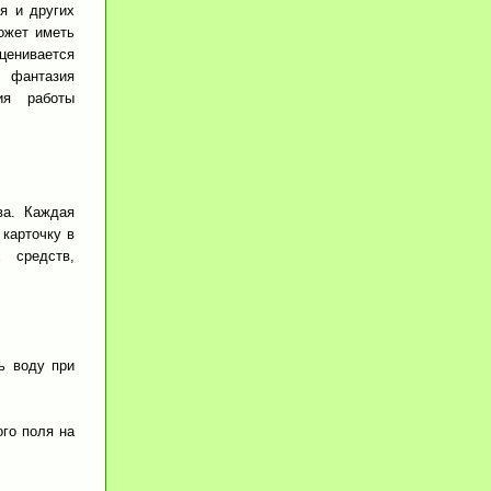
ря и других
ожет иметь
ценивается
 фантазия
ния работы
ва. Каждая
карточку в
х средств,
ь воду при
ого поля на