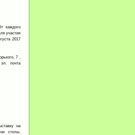
От каждого
для участия
густа 2017
рького, 7 ,
 эл. почта
ыставку на
ои столы,