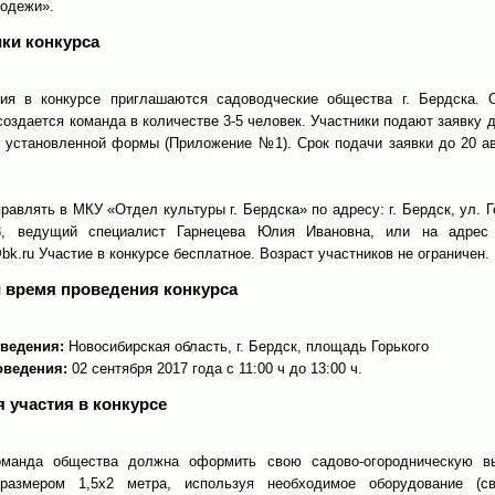
одежи».
ики конкурса
ия в конкурсе приглашаются садоводческие общества г. Бердска. 
оздается команда в количестве 3-5 человек. Участники подают заявку 
е установленной формы (Приложение №1). Срок подачи заявки до 20 ав
равлять в МКУ «Отдел культуры г. Бердска» по адресу: г. Бердск, ул. Го
88, ведущий специалист Гарнецева Юлия Ивановна, или на адрес
@bk.ru Участие в конкурсе бесплатное. Возраст участников не ограничен.
и время проведения конкурса
ведения:
Новосибирская область, г. Бердск, площадь Горького
оведения:
02 сентября 2017 года с 11:00 ч до 13:00 ч.
 участия в конкурсе
оманда общества должна оформить свою садово-огородническую в
размером 1,5х2 метра, используя необходимое оборудование (св