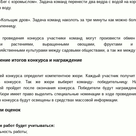
«Бег с коромыслом». Задача команд перенести два ведра с водой на ко
 воду.
 «Кольщик дров». Задача команд наколоть за три минуты как можно бол
оленницу.
 проведения конкурса участники команд могут произвести обмен
ыми растениями, выращенными овощами, фруктами и
зяйственными культурами между садовыми обществами, а так же между
ение итогов конкурса и награждение
ей конкурса определит компетентное жюри. Каждый участник получит
в конкурсе. Так же жюри выберет команду- победительницу. На
ей пройдет после окончания конкурса. Победители будут награжде
Жюри имеет право выделить специальные номинации в ходе проведения
ы конкурса будут освещены в средствах массовой информации.
ии оценок
е работ будет учитываться:
ьность работы;