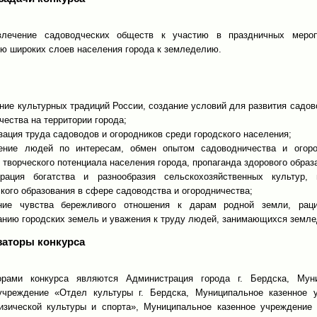
лечение садоводческих обществ к участию в праздничных мероп
ю широких слоев населения города к земледелию.
ение культурных традиций России, создание условий для развития садо
чества на территории города;
зация труда садоводов и огородников среди городского населения;
ение людей по интересам, обмен опытом садоводничества и огоро
творческого потенциала населения города, пропаганда здорового образ
рация богатства и разнообразия сельскохозяйственных культур, 
кого образования в сфере садоводства и огородничества;
ание чувства бережливого отношения к дарам родной земли, рац
анию городских земель и уважения к труду людей, занимающихся земл
заторы конкурса
орами конкурса являются Администрация города г. Бердска, Мун
учреждение «Отдел культуры г. Бердска, Муниципальное казенное 
зической культуры и спорта», Муниципальное казенное учреждение