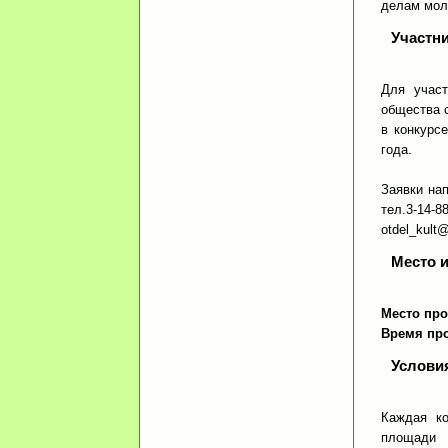
делам мол
Участн
Для участ
общества с
в конкурс
года.
Заявки нап
тел.3-14-
otdel_kult
Место 
Место про
Время пр
Условия
Каждая к
площади 