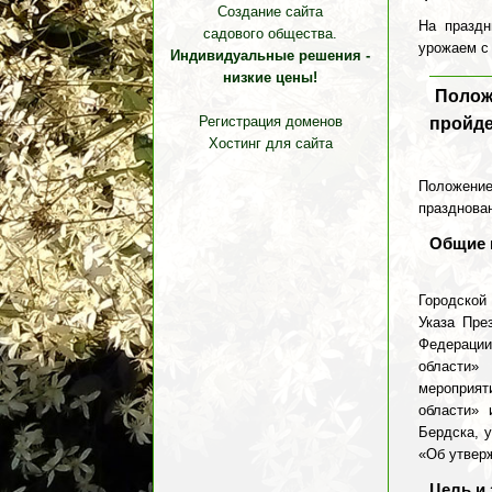
Создание сайта
На праздн
садового общества.
урожаем с
Индивидуальные решения -
низкие цены!
Полож
Регистрация доменов
пройде
Хостинг для сайта
Положени
празднова
Общие 
Городской
Указа Пре
Федерации
области»
мероприят
области» 
Бердска, 
«Об утвер
Цель и 