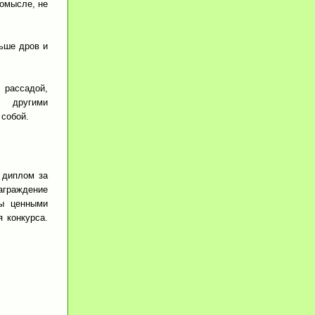
ромысле, не
ьше дров и
 рассадой,
 другими
 собой.
 диплом за
граждение
ны ценными
 конкурса.