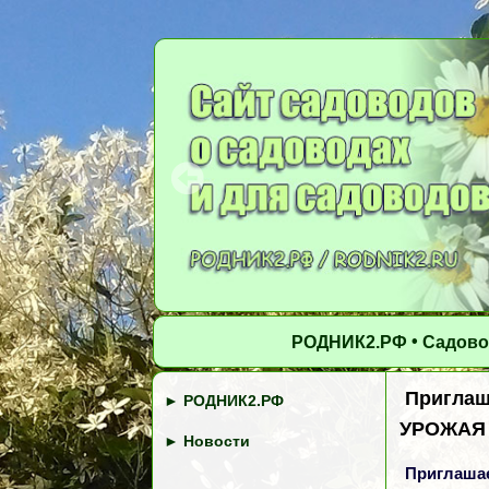
•
РОДНИК2.РФ
Садово
Приглаш
►
РОДНИК2.РФ
УРОЖАЯ
►
Новости
Приглашае