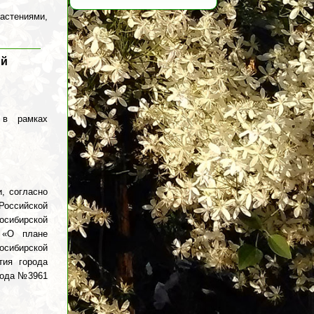
астениями,
ый
 в рамках
и, согласно
Российской
осибирской
 «О плане
осибирской
тия города
года №3961