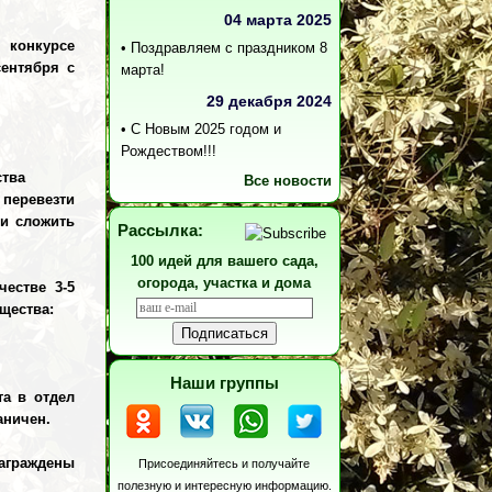
04 марта 2025
 конкурсе
•
Поздравляем с праздником 8
ентября с
марта!
29 декабря 2024
•
С Новым 2025 годом и
Рождеством!!!
ства
Все новости
 перевезти
 и сложить
Рассылка:
100 идей для вашего сада,
огорода, участка и дома
естве 3-5
щества:
Наши группы
та в отдел
аничен.
аграждены
Присоединяйтесь и получайте
полезную и интересную информацию.