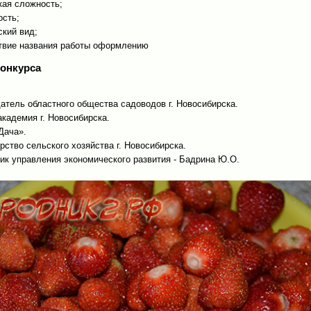
кая сложность;
ость;
ский вид;
ствие названия работы оформлению
онкурса
атель областного общества садоводов г. Новосибирска.
академия г. Новосибирска.
Дача».
рство сельского хозяйства г. Новосибирска.
ик управления экономического развития - Бадрина Ю.О.