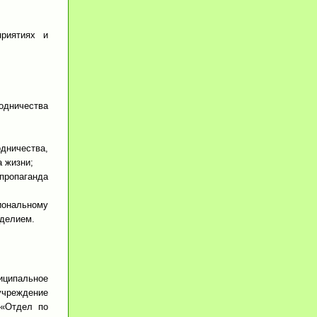
риятиях и
водничества
дничества,
а жизни;
пропаганда
иональному
еделием.
иципальное
учреждение
 «Отдел по