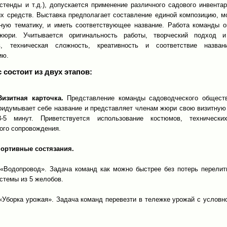
 стенды и т.д.), допускается применение различного садового инвента
их средств. Выставка предполагает составление единой композицию, м
ную тематику, и иметь соответствующее название. Работа команды о
жюри. Учитывается оригинальность работы, творческий подход и
ов, техническая сложность, креативность и соответствие назва
ию.
 состоит из двух этапов:
Визитная карточка.
Представление команды садоводческого общест
ридумывает себе название и представляет членам жюри свою визитную 
3-5 минут. Приветствуется использование костюмов, технически
ого сопровождения.
Спортивные состязания.
 «Водопровод». Задача команд как можно быстрее без потерь перелит
стемы из 5 желобов.
 «Уборка урожая». Задача команд перевезти в тележке урожай с условн