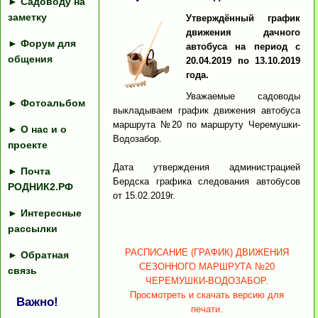
►
Садоводу на
заметку
Утверждённый график
движения дачного
►
Форум для
автобуса на период с
общения
20.04.2019 по 13.10.2019
года.
Уважаемые садоводы
►
Фотоальбом
выкладываем график движения автобуса
маршрута №20 по маршруту Черемушки-
►
О нас и о
Водозабор.
проекте
Дата утверждения администрацией
►
Почта
Бердска графика следования автобусов
РОДНИК2.РФ
от 15.02.2019г.
►
Интересные
рассылки
РАСПИСАНИЕ (ГРАФИК) ДВИЖЕНИЯ
►
Обратная
СЕЗОННОГО МАРШРУТА №20
связь
ЧЕРЕМУШКИ-ВОДОЗАБОР.
Просмотреть и скачать версию для
Важно!
печати.