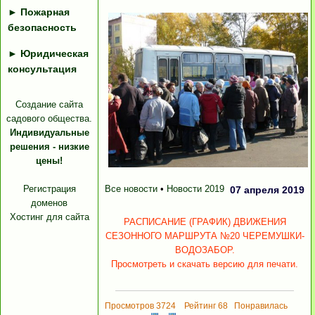
►
Пожарная
безопасность
►
Юридическая
консультация
Создание сайта
садового общества.
Индивидуальные
решения - низкие
цены!
Регистрация
Все новости
•
Новости 2019
07 апреля 2019
доменов
Хостинг для сайта
РАСПИСАНИЕ (ГРАФИК) ДВИЖЕНИЯ
СЕЗОННОГО МАРШРУТА №20 ЧЕРЕМУШКИ-
ВОДОЗАБОР.
Просмотреть и скачать версию для печати.
Просмотров 3724 Рейтинг 68 Понравилась