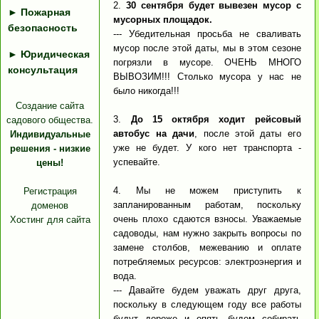
2.
30 сентября будет вывезен мусор с
►
Пожарная
мусорных площадок.
безопасность
--- Убедительная просьба не сваливать
мусор после этой даты, мы в этом сезоне
►
Юридическая
погрязли в мусоре. ОЧЕНЬ МНОГО
консультация
ВЫВОЗИМ!!! Столько мусора у нас не
было никогда!!!
Создание сайта
3.
До 15 октября ходит рейсовый
садового общества.
автобус на дачи
, после этой даты его
Индивидуальные
уже не будет. У кого нет транспорта -
решения - низкие
успевайте.
цены!
4. Мы не можем приступить к
Регистрация
запланированным работам, поскольку
доменов
очень плохо сдаются взносы. Уважаемые
Хостинг для сайта
садоводы, нам нужно закрыть вопросы по
замене столбов, межеванию и оплате
потребляемых ресурсов: электроэнергия и
вода.
--- Давайте будем уважать друг друга,
поскольку в следующем году все работы
будут дороже и опять будем собирать