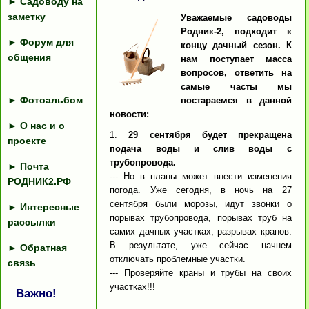
►
Садоводу на
заметку
Уважаемые садоводы
Родник-2, подходит к
►
Форум для
концу дачный сезон. К
общения
нам поступает масса
вопросов, ответить на
самые часты мы
►
Фотоальбом
постараемся в данной
новости:
►
О нас и о
1.
29 сентября будет прекращена
проекте
подача воды и слив воды с
трубопровода.
►
Почта
--- Но в планы может внести изменения
РОДНИК2.РФ
погода. Уже сегодня, в ночь на 27
сентября были морозы, идут звонки о
►
Интересные
порывах трубопровода, порывах труб на
рассылки
самих дачных участках, разрывах кранов.
В результате, уже сейчас начнем
►
Обратная
отключать проблемные участки.
связь
--- Проверяйте краны и трубы на своих
участках!!!
Важно!