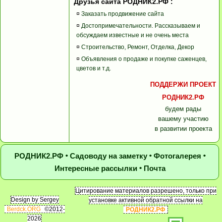
Друзья сайта РОДНИК2.РФ :
¤
Заказать продвижение сайта
¤
Достопримечательности. Рассказываем и
обсуждаем известные и не очень места
¤
Строительство, Ремонт, Отделка, Декор
¤
Объявления о продаже и покупке саженцев,
цветов и т.д.
ПОДДЕРЖИ ПРОЕКТ
РОДНИК2.РФ
будем рады
вашему участию
в развитии проекта
•
•
•
РОДНИК2.РФ
Садоводу на заметку
Фотогалерея
•
Интересные рассылки
Почта
Цитирование материалов разрешено, только при
Design by Sergey
установке активной обратной ссылки на
Berdck.ORG
©2012-
РОДНИК2.РФ
2026