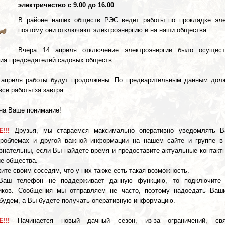
электричество с 9.00 до 16.00
В районе наших обществ РЭС ведет работы по прокладке эле
поэтому они отключают электроэнергию и на наши общества.
Вчера 14 апреля отключение электроэнергии было осущест
ия председателей садовых обществ.
 апреля работы будут продолжены. По предварительным данным дол
все работы за завтра.
на Ваше понимание!
!!!
Друзья, мы стараемся максимально оперативно уведомлять В
проблемах и другой важной информации на нашем сайте и группе в
знательны, если Вы найдете время и предоставите актуальные контакт
ие общества.
жите своим соседям, что у них также есть такая возможность.
 Ваш телефон не поддерживает данную функцию, то подключите к
иков. Сообщения мы отправляем не часто, поэтому надоедать Ва
 будем, а Вы будете получать оперативную информацию.
!!!
Начинается новый дачный сезон, из-за ограничений, св