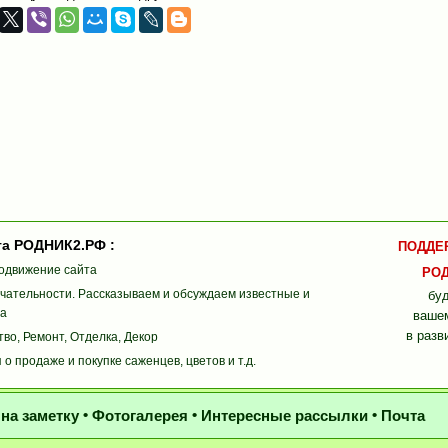
та РОДНИК2.РФ :
ПОДДЕ
родвижение сайта
РОД
чательности. Рассказываем и обсуждаем известные и
бу
та
ваше
в разв
во, Ремонт, Отделка, Декор
о продаже и покупке саженцев, цветов и т.д.
•
•
•
на заметку
Фотогалерея
Интересные рассылки
Почта