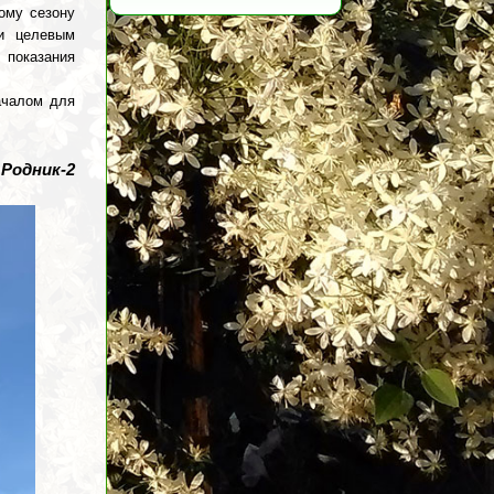
ому сезону
и целевым
показания
ачалом для
 Родник-2