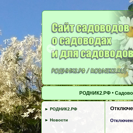
•
РОДНИК2.РФ
Садово
Отключен
►
РОДНИК2.РФ
►
Новости
Отключени