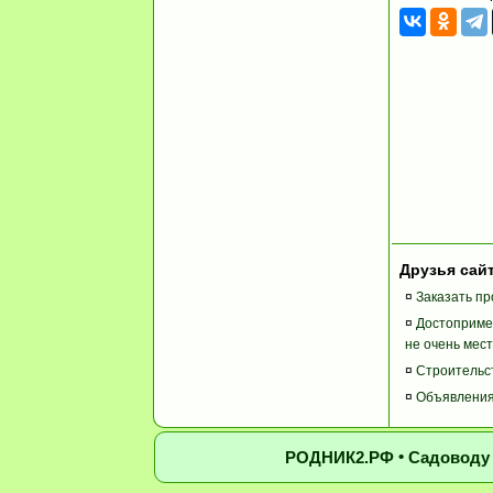
Друзья сай
¤
Заказать п
¤
Достоприме
не очень мес
¤
Строительст
¤
Объявления 
•
РОДНИК2.РФ
Садоводу 