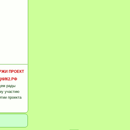
РЖИ ПРОЕКТ
НИК2.РФ
дем рады
му участию
итии проекта