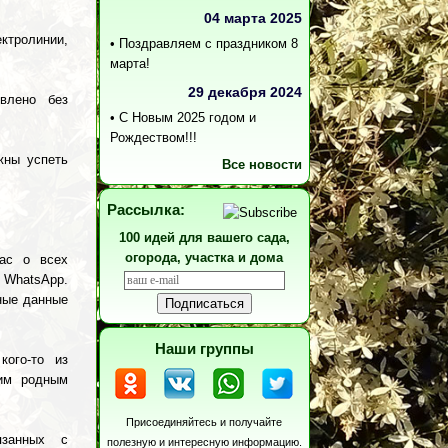
04 марта 2025
ктролинии,
•
Поздравляем с праздником 8
марта!
29 декабря 2024
влено без
•
С Новым 2025 годом и
Рождеством!!!
жны успеть
Все новости
Рассылка:
100 идей для вашего сада,
огорода, участка и дома
ас о всех
 WhatsApp.
ные данные
Наши группы
ого-то из
шим родным
Присоединяйтесь и получайте
язанных с
полезную и интересную информацию.