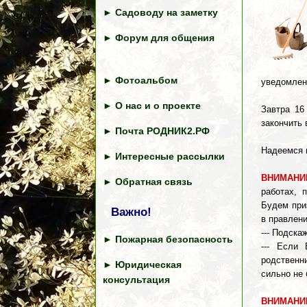
►
Садоводу на заметку
►
Форум для общения
►
Фотоальбом
уведомлен
►
О нас и о проекте
Завтра 16
закончить 
►
Почта РОДНИК2.РФ
Надеемся 
►
Интересные рассылки
ВНИМАНИЕ
►
Обратная связь
работах, 
Будем при
Важно!
в правлен
--- Подска
►
Пожарная безопасность
--- Если
родственн
►
Юридическая
сильно не
консультация
ВНИМАНИЕ