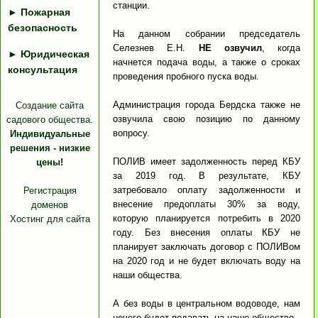
станции.
►
Пожарная
безопасность
На данном собрании председатель
Селезнев Е.Н.
НЕ озвучил
, когда
►
Юридическая
начнется подача воды, а также о сроках
консультация
проведения пробного пуска воды.
Администрация города Бердска также не
Создание сайта
озвучила свою позицию по данному
садового общества.
вопросу.
Индивидуальные
решения - низкие
ПОЛИВ имеет задолженность перед КБУ
цены!
за 2019 год. В результате, КБУ
затребовало оплату задолженности и
Регистрация
внесение предоплаты 30% за воду,
доменов
которую планируется потребить в 2020
Хостинг для сайта
году. Без внесения оплаты КБУ не
планирует заключать договор с ПОЛИВом
на 2020 год и не будет включать воду на
наши общества.
А без воды в центральном водоводе, нам
нечего будет подавать на наше общество.