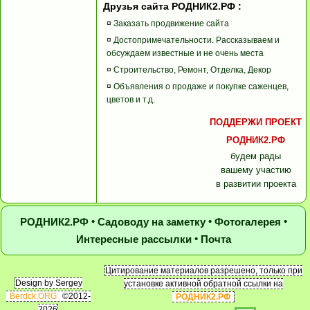
Друзья сайта РОДНИК2.РФ :
¤
Заказать продвижение сайта
¤
Достопримечательности. Рассказываем и
обсуждаем известные и не очень места
¤
Строительство, Ремонт, Отделка, Декор
¤
Объявления о продаже и покупке саженцев,
цветов и т.д.
ПОДДЕРЖИ ПРОЕКТ
РОДНИК2.РФ
будем рады
вашему участию
в развитии проекта
•
•
•
РОДНИК2.РФ
Садоводу на заметку
Фотогалерея
•
Интересные рассылки
Почта
Цитирование материалов разрешено, только при
Design by Sergey
установке активной обратной ссылки на
Berdck.ORG
©2012-
РОДНИК2.РФ
2026