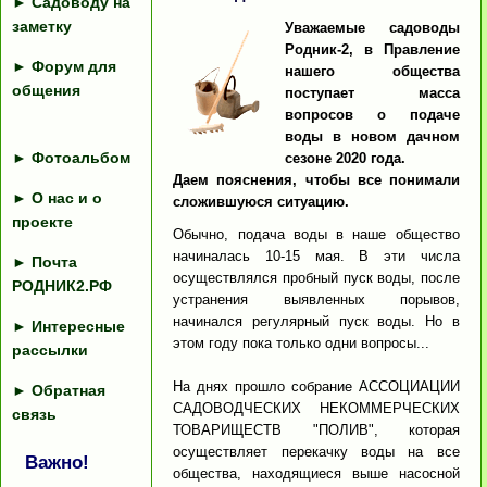
►
Садоводу на
заметку
Уважаемые садоводы
Родник-2, в Правление
►
Форум для
нашего общества
общения
поступает масса
вопросов о подаче
воды в новом дачном
►
Фотоальбом
сезоне 2020 года.
Даем пояснения, чтобы все понимали
►
О нас и о
сложившуюся ситуацию.
проекте
Обычно, подача воды в наше общество
начиналась 10-15 мая. В эти числа
►
Почта
осуществлялся пробный пуск воды, после
РОДНИК2.РФ
устранения выявленных порывов,
начинался регулярный пуск воды. Но в
►
Интересные
этом году пока только одни вопросы...
рассылки
На днях прошло собрание АССОЦИАЦИИ
►
Обратная
САДОВОДЧЕСКИХ НЕКОММЕРЧЕСКИХ
связь
ТОВАРИЩЕСТВ "ПОЛИВ", которая
осуществляет перекачку воды на все
Важно!
общества, находящиеся выше насосной