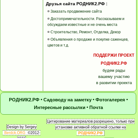
Друзья сайта РОДНИК2.РФ :
¤
Заказать продвижение сайта
¤
Достопримечательности. Рассказываем и
обсуждаем известные и не очень места
¤
Строительство, Ремонт, Отделка, Декор
¤
Объявления о продаже и покупке саженцев,
цветов и т.д.
ПОДДЕРЖИ ПРОЕКТ
РОДНИК2.РФ
будем рады
вашему участию
в развитии проекта
•
•
•
РОДНИК2.РФ
Садоводу на заметку
Фотогалерея
•
Интересные рассылки
Почта
Цитирование материалов разрешено, только при
Design by Sergey
установке активной обратной ссылки на
Berdck.ORG
©2012-
РОДНИК2.РФ