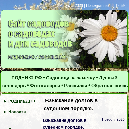
10 Августа 2026 | Понедельник | 8:13:00
•
•
РОДНИК2.РФ
Садоводу на заметку
Лунный
•
•
•
календарь
Фотогалерея
Рассылки
Обратная связь
Взыскание долгов в
►
РОДНИК2.РФ
судебном порядке.
►
Новости
Новости 2020
Взыскание долгов в
судебном порядке.