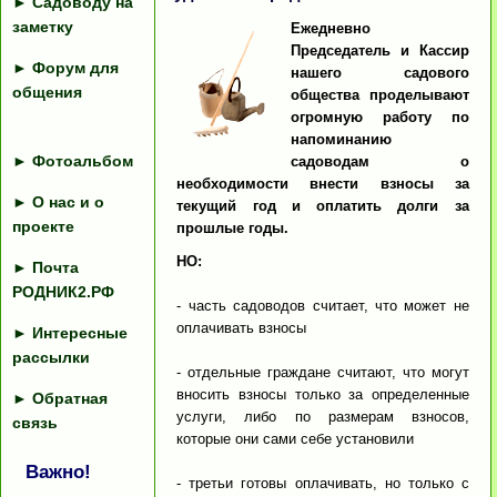
►
Садоводу на
заметку
Ежедневно
Председатель и Кассир
►
Форум для
нашего садового
общения
общества проделывают
огромную работу по
напоминанию
►
Фотоальбом
садоводам о
необходимости внести взносы за
►
О нас и о
текущий год и оплатить долги за
проекте
прошлые годы.
НО:
►
Почта
РОДНИК2.РФ
- часть садоводов считает, что может не
оплачивать взносы
►
Интересные
рассылки
- отдельные граждане считают, что могут
вносить взносы только за определенные
►
Обратная
услуги, либо по размерам взносов,
связь
которые они сами себе установили
Важно!
- третьи готовы оплачивать, но только с