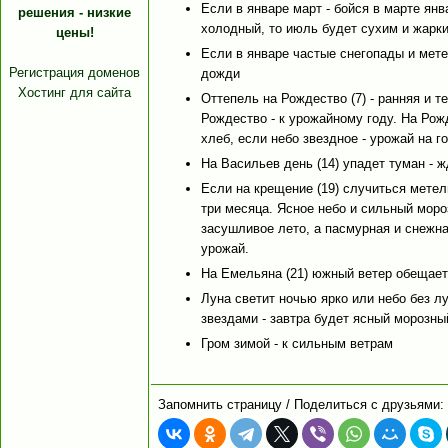
Если в январе март - бойся в марте янв
решения - низкие
холодный, то июль будет сухим и жарк
цены!
Если в январе частые снегопады и мете
Регистрация доменов
дожди
Хостинг для сайта
Оттепель на Рождество (7) - ранняя и т
Рождество - к урожайному году. На Рож
хлеб, если небо звездное - урожай на г
На Васильев день (14) упадет туман - 
Если на крещение (19) случиться метел
три месяца. Ясное небо и сильный моро
засушливое лето, а пасмурная и снежна
урожай.
На Емельяна (21) южный ветер обещает 
Луна светит ночью ярко или небо без л
звездами - завтра будет ясный морозны
Гром зимой - к сильным ветрам
Запомнить страницу / Поделиться с друзьями: