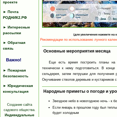
проекте
►
Почта
РОДНИК2.РФ
►
Интересные
рассылки
(для увеличения нажмите на к
Рекомендации по использованию лунного кален
►
Обратная
связь
Основные мероприятия месяца
Важно!
Еще есть время построить планы на 
технически к нему подготовиться. В конце
►
Пожарная
сельдерея, затем петрушки для получения р
безопасность
Окучивание стволов деревьев и кустарников с
►
Юридическая
Народные приметы о погоде и ур
консультация
Звездное небо в новогоднюю ночь - к 
Создание сайта
Если январь в прошлом году был теплым
садового общества.
будет холодным
Индивидуальные