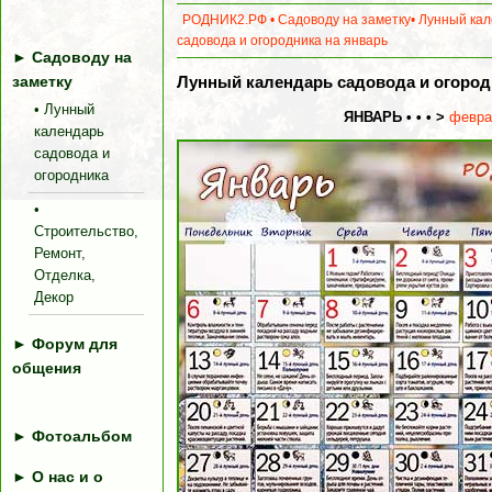
РОДНИК2.РФ
•
Садоводу на заметку
•
Лунный кал
садовода и огородника на январь
►
Садоводу на
заметку
Лунный календарь садовода и огородн
• Лунный
ЯНВАРЬ • • • >
февра
календарь
садовода и
огородника
•
Строительство,
Ремонт,
Отделка,
Декор
►
Форум для
общения
►
Фотоальбом
►
О нас и о