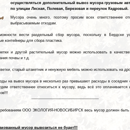
осуществляться дополнительный вывоз мусора грузовым ав
по улицам Лесная, Полевая, Березовая и переулок Кедровый.
Мусора очень много, поэтому просим всех ответственнее от
выбрасываемым отходам.
можности вести раздельный сбор мусора, поскольку в Бердске у
ые контейнеры для сбора пластика.
 ветки и другой растительный мусор можно использовать в качестве
ния почвы и т.д.
 ветки, старый штакетник и ненужную мебель можно использовать на др
оды на вывоз мусора в несколько раз превышают расходы в соседних 
удем ответственнее относиться к мусору, ведь всё это оплачивается 
ов!!!
----------------------------------------------------------
требованиям ООО ЭКОЛОГИЯ-НОВОСИБИРСК весь мусор должен быть 
акованный мусор вывозиться не будет!!!