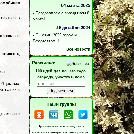
томобилем
04 марта 2025
•
Поздравляем с праздником 8
носиться к
марта!
29 декабря 2024
•
С Новым 2025 годом и
становлены
Рождеством!!!
Все новости
 компоста,
Рассылка:
100 идей для вашего сада,
ова.
огорода, участка и дома
обществах.
из наших с
Наши группы
упакован в
Присоединяйтесь и получайте
полезную и интересную информацию.