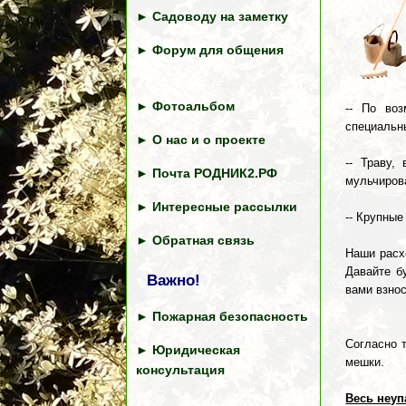
►
Садоводу на заметку
►
Форум для общения
►
Фотоальбом
-- По воз
специальн
►
О нас и о проекте
-- Траву,
►
Почта РОДНИК2.РФ
мульчирова
►
Интересные рассылки
-- Крупные
►
Обратная связь
Наши расх
Давайте б
Важно!
вами взнос
►
Пожарная безопасность
Согласно 
►
Юридическая
мешки.
консультация
Весь неуп