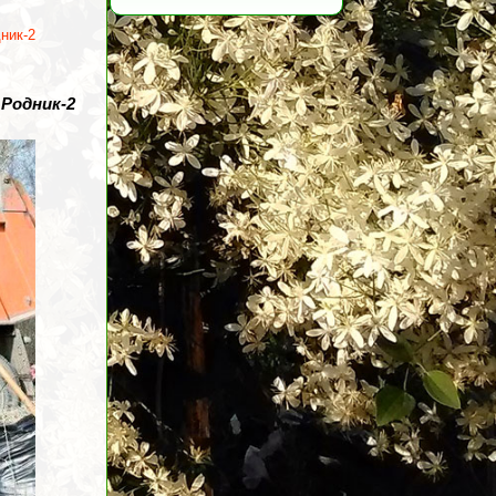
ник-2
 Родник-2