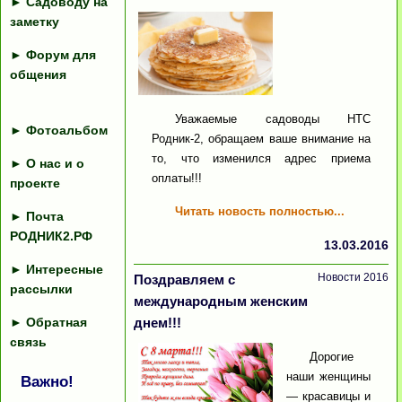
►
Садоводу на
заметку
►
Форум для
общения
Уважаемые садоводы НТС
►
Фотоальбом
Родник-2, обращаем ваше внимание на
то, что изменился адрес приема
►
О нас и о
оплаты!!!
проекте
Читать новость полностью...
►
Почта
РОДНИК2.РФ
13.03.2016
►
Интересные
Новости 2016
Поздравляем с
рассылки
международным женским
►
Обратная
днем!!!
связь
Дорогие
наши женщины
Важно!
— красавицы и