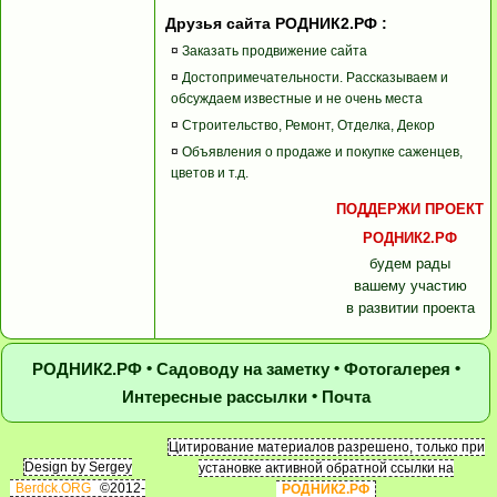
Друзья сайта РОДНИК2.РФ :
¤
Заказать продвижение сайта
¤
Достопримечательности. Рассказываем и
обсуждаем известные и не очень места
¤
Строительство, Ремонт, Отделка, Декор
¤
Объявления о продаже и покупке саженцев,
цветов и т.д.
ПОДДЕРЖИ ПРОЕКТ
РОДНИК2.РФ
будем рады
вашему участию
в развитии проекта
•
•
•
РОДНИК2.РФ
Садоводу на заметку
Фотогалерея
•
Интересные рассылки
Почта
Цитирование материалов разрешено, только при
Design by Sergey
установке активной обратной ссылки на
Berdck.ORG
©2012-
РОДНИК2.РФ