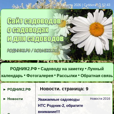
08 Августа 2026 | Суббота | 1:52:44
•
•
РОДНИК2.РФ
Садоводу на заметку
Лунный
•
•
•
календарь
Фотогалерея
Рассылки
Обратная связь
Новости. страница: 9
►
РОДНИК2.РФ
►
Новости
Новости 2016
Уважаемые садоводы
НТС Родник-2, обратите
внимание!!!